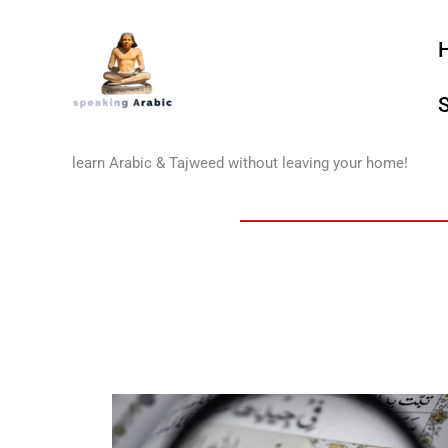
Skip
to
content
your private coach
learn Arabic & Tajweed without leaving your home!