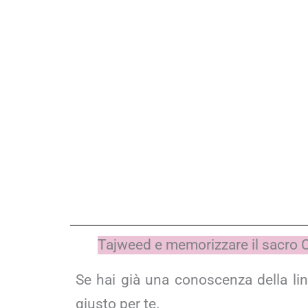
Tajweed e memorizzare il sacro 
Se hai già una conoscenza della lin
giusto per te.